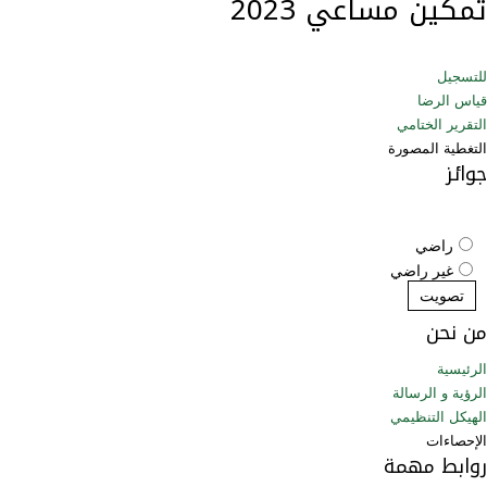
تمكين مساعي 2023
للتسجيل
قياس الرضا
التقرير الختامي
التغطية المصورة
جوائز
راضي
غير راضي
تصويت
من نحن
الرئيسية
الرؤية و الرسالة
الهيكل التنظيمي
الإحصاءات
روابط مهمة